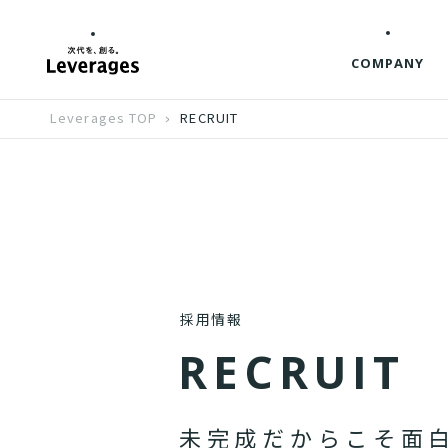
COMPANY
Leverages TOP
RECRUIT
採用情報
R
E
C
R
U
I
T
未
完
成
だ
か
ら
こ
そ
面