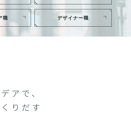
ア職
デザイナー職
イデアで、
つくりだす