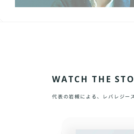
W
A
T
C
H
T
H
E
S
T
代表の岩槻による、レバレジー