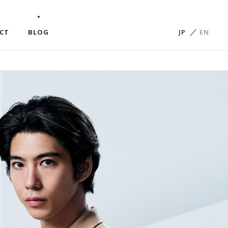
CT
BLOG
JP
EN