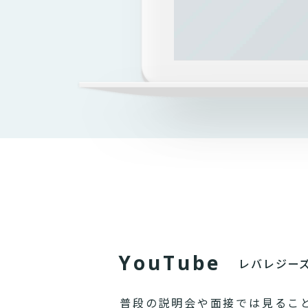
Y
o
u
T
u
b
e
レバレジー
普段の説明会や面接では見るこ