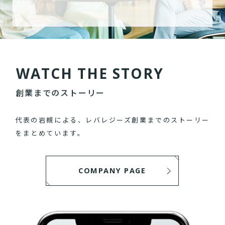
W
A
T
C
H
T
H
E
S
T
O
R
Y
創業までのストーリー
代表の岩槻による、レバレジーズ創業までのストーリー
をまとめています。
COMPANY PAGE