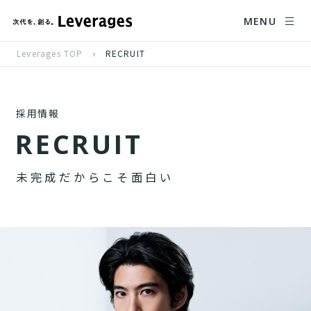
MENU
Leverages TOP
RECRUIT
採用情報
R
E
C
R
U
I
T
未
完
成
だ
か
ら
こ
そ
面
白
い