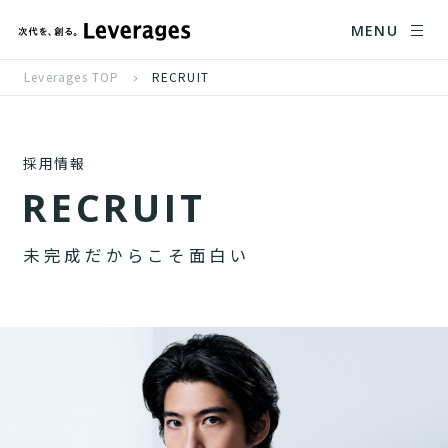
MENU
Leverages TOP
RECRUIT
採用情報
R
E
C
R
U
I
T
未
完
成
だ
か
ら
こ
そ
面
白
い