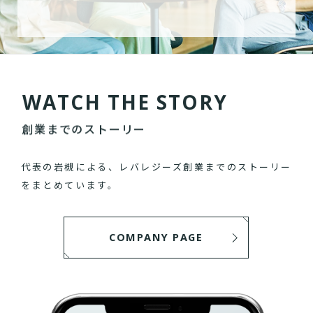
W
A
T
C
H
T
H
E
S
T
O
R
Y
創業までのストーリー
代表の岩槻による、レバレジーズ創業までのストーリー
をまとめています。
COMPANY PAGE