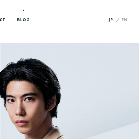
CT
BLOG
JP
EN