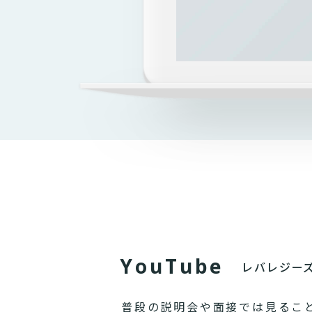
Y
o
u
T
u
b
e
レバレジー
普段の説明会や面接では見るこ