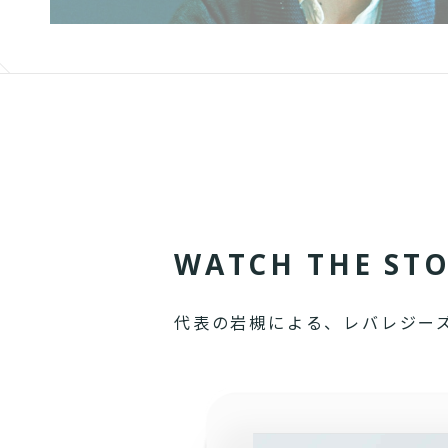
W
A
T
C
H
T
H
E
S
T
代表の岩槻による、レバレジー