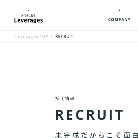
COMPANY
Leverages TOP
RECRUIT
採用情報
R
E
C
R
U
I
T
未
完
成
だ
か
ら
こ
そ
面