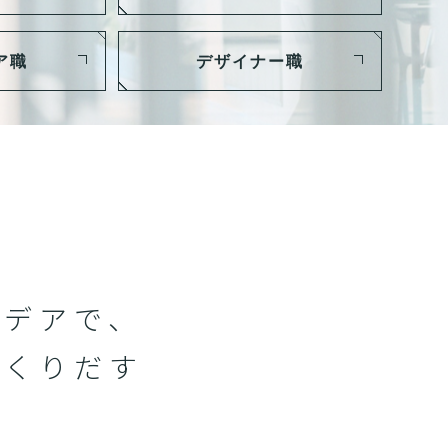
ア職
デザイナー職
イデアで、
つくりだす