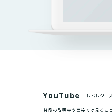
Y
o
u
T
u
b
e
レバレジー
普段の説明会や面接では見るこ