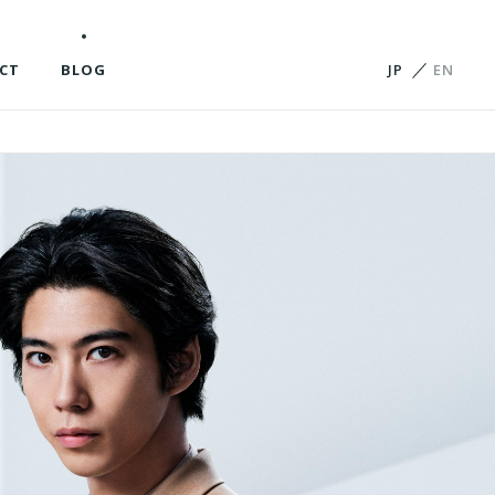
CT
BLOG
JP
EN