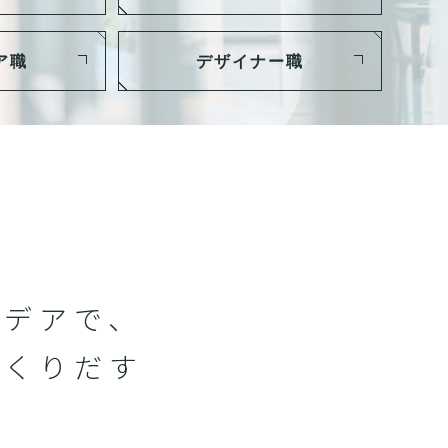
ア職
デザイナー職
イデアで、
つくりだす