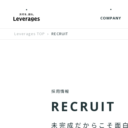
COMPANY
Leverages TOP
RECRUIT
採用情報
R
E
C
R
U
I
T
未
完
成
だ
か
ら
こ
そ
面