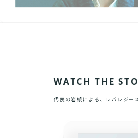
W
A
T
C
H
T
H
E
S
T
代表の岩槻による、レバレジー