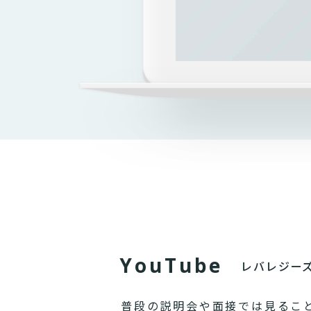
Y
o
u
T
u
b
e
レバレジー
普段の説明会や面接では見るこ