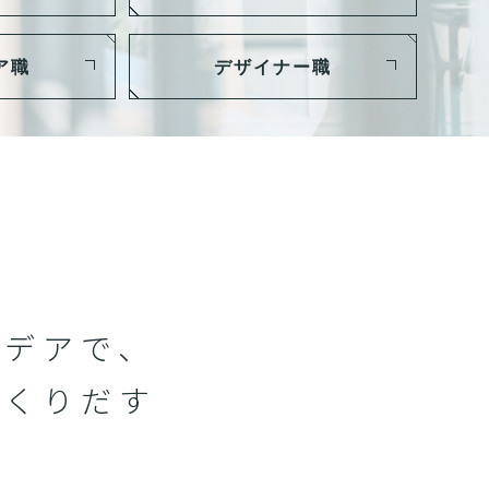
ア職
デザイナー職
イデアで、
つくりだす