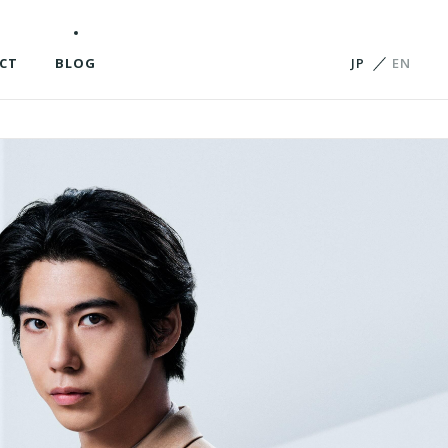
CT
BLOG
JP
EN