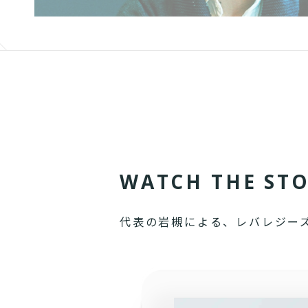
W
A
T
C
H
T
H
E
S
T
代表の岩槻による、レバレジー