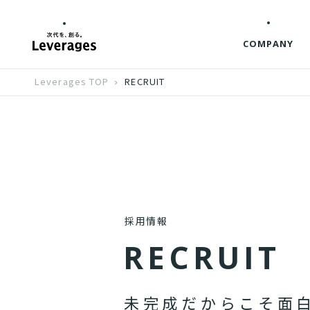
COMPANY
Leverages TOP
RECRUIT
採用情報
R
E
C
R
U
I
T
未
完
成
だ
か
ら
こ
そ
面