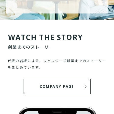
W
A
T
C
H
T
H
E
S
T
O
R
Y
創業までのストーリー
代表の岩槻による、レバレジーズ創業までのストーリー
をまとめています。
COMPANY PAGE