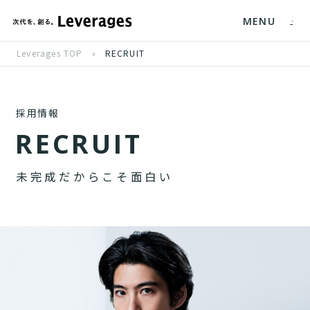
MENU
Leverages TOP
RECRUIT
採用情報
R
E
C
R
U
I
T
未
完
成
だ
か
ら
こ
そ
面
白
い