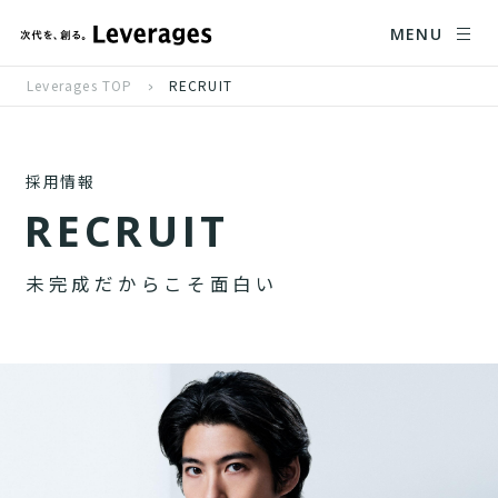
MENU
Leverages TOP
RECRUIT
採用情報
R
E
C
R
U
I
T
未
完
成
だ
か
ら
こ
そ
面
白
い