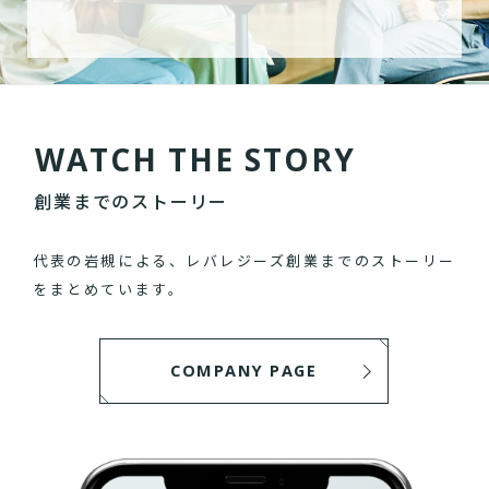
W
A
T
C
H
T
H
E
S
T
O
R
Y
創業までのストーリー
代表の岩槻による、レバレジーズ創業までのストーリー
をまとめています。
COMPANY PAGE