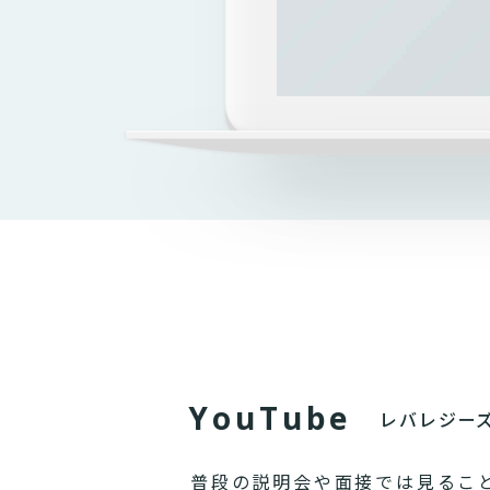
Y
o
u
T
u
b
e
レバレジー
普段の説明会や面接では見るこ