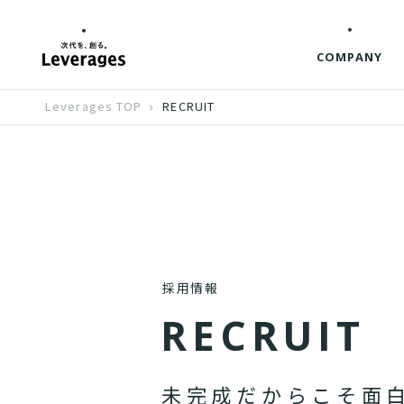
COMPANY
Leverages TOP
RECRUIT
採用情報
R
E
C
R
U
I
T
未
完
成
だ
か
ら
こ
そ
面