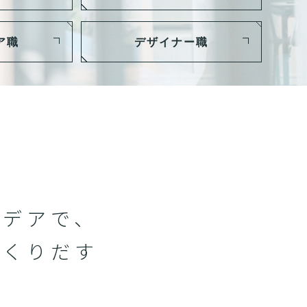
ア職
デザイナー職
イデアで、
つくりだす