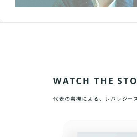
W
A
T
C
H
T
H
E
S
T
代表の岩槻による、レバレジー