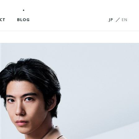
CT
BLOG
JP
EN