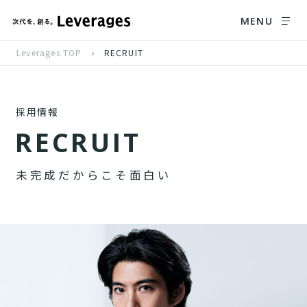
MENU
Leverages TOP
RECRUIT
採用情報
R
E
C
R
U
I
T
未
完
成
だ
か
ら
こ
そ
面
白
い