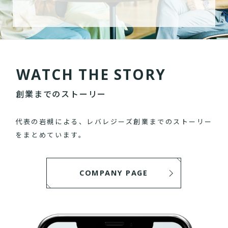
W
A
T
C
H
T
H
E
S
T
O
R
Y
創業までのストーリー
代表の岩槻による、レバレジーズ創業までのストーリー
をまとめています。
COMPANY PAGE