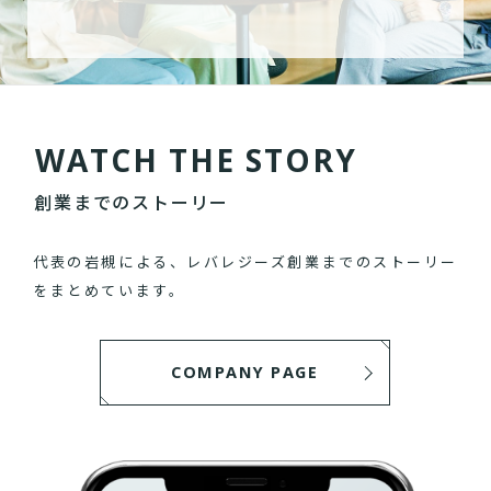
W
A
T
C
H
T
H
E
S
T
O
R
Y
創業までのストーリー
代表の岩槻による、レバレジーズ創業までのストーリー
をまとめています。
COMPANY PAGE