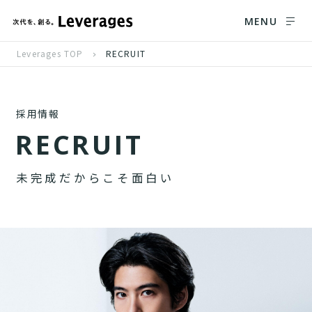
MENU
Leverages TOP
RECRUIT
採用情報
R
E
C
R
U
I
T
未
完
成
だ
か
ら
こ
そ
面
白
い