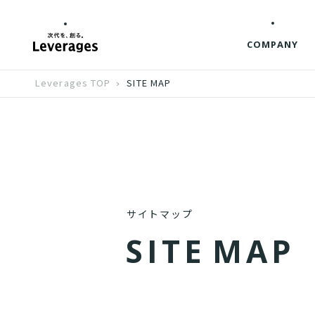
COMPANY
Leverages TOP
SITE MAP
サイトマップ
S
I
T
E
M
A
P