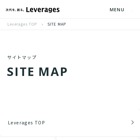
MENU
Leverages TOP
SITE MAP
サイトマップ
S
I
T
E
M
A
P
Leverages TOP