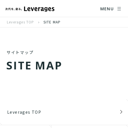
MENU
Leverages TOP
SITE MAP
サイトマップ
S
I
T
E
M
A
P
Leverages TOP