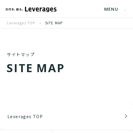
MENU
Leverages TOP
SITE MAP
サイトマップ
S
I
T
E
M
A
P
Leverages TOP