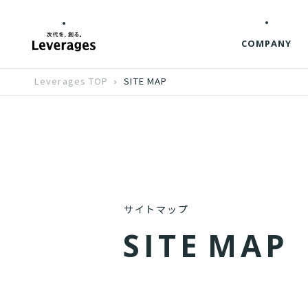
COMPANY
Leverages TOP
SITE MAP
サイトマップ
S
I
T
E
M
A
P