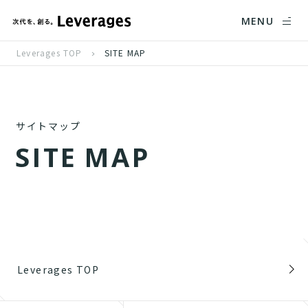
MENU
Leverages TOP
SITE MAP
サイトマップ
S
I
T
E
M
A
P
Leverages TOP