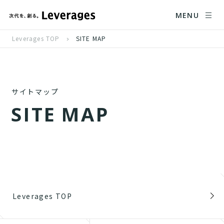
MENU
Leverages TOP
SITE MAP
サイトマップ
S
I
T
E
M
A
P
Leverages TOP