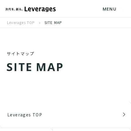
MENU
Leverages TOP
SITE MAP
サイトマップ
S
I
T
E
M
A
P
Leverages TOP