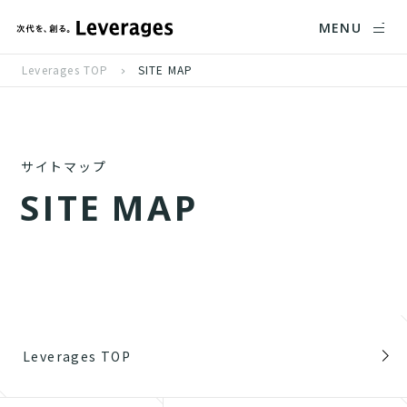
MENU
Leverages TOP
SITE MAP
サイトマップ
S
I
T
E
M
A
P
Leverages TOP