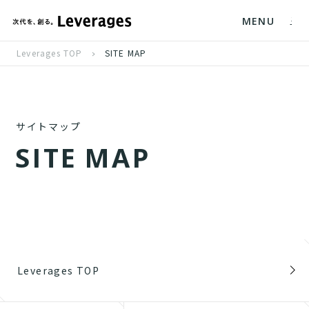
MENU
Leverages TOP
SITE MAP
サイトマップ
S
I
T
E
M
A
P
Leverages TOP