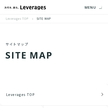
MENU
Leverages TOP
SITE MAP
サイトマップ
S
I
T
E
M
A
P
Leverages TOP