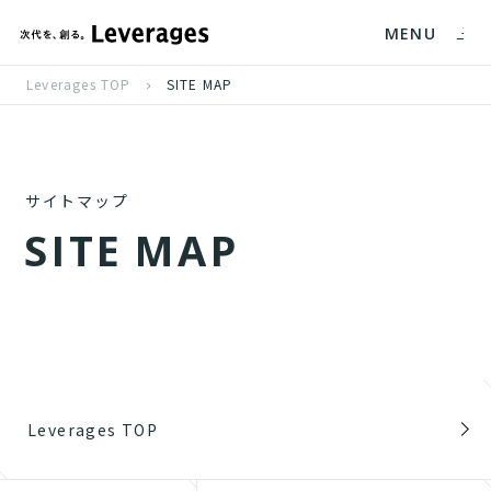
MENU
Leverages TOP
SITE MAP
サイトマップ
S
I
T
E
M
A
P
Leverages TOP