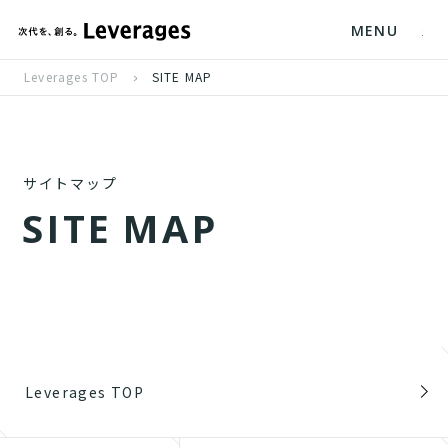
MENU
Leverages TOP
SITE MAP
サイトマップ
S
I
T
E
M
A
P
Leverages TOP