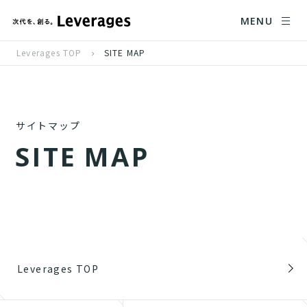
MENU
Leverages TOP
SITE MAP
サイトマップ
S
I
T
E
M
A
P
Leverages TOP