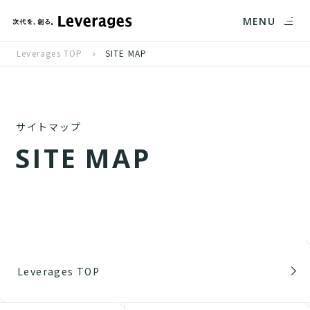
MENU
Leverages TOP
SITE MAP
サイトマップ
S
I
T
E
M
A
P
Leverages TOP