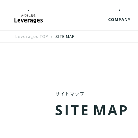
COMPANY
Leverages TOP
SITE MAP
サイトマップ
S
I
T
E
M
A
P