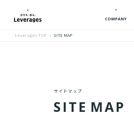
COMPANY
Leverages TOP
SITE MAP
サイトマップ
S
I
T
E
M
A
P