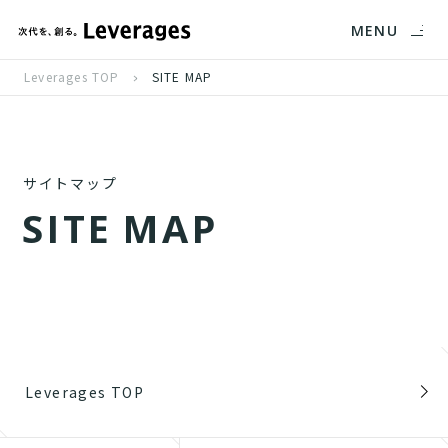
MENU
Leverages TOP
SITE MAP
サイトマップ
S
I
T
E
M
A
P
Leverages TOP