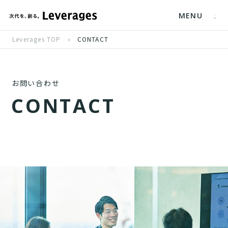
MENU
Leverages TOP
CONTACT
お問い合わせ
C
O
N
T
A
C
T