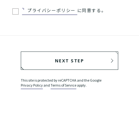
プライバシーポリシー
に同意する。
NEXT STEP
BACK
This site is protected by reCAPTCHA and the Google
Privacy Policy
and
Terms of Service
apply.
SEND