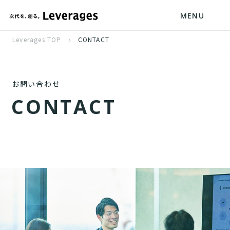
MENU
Leverages TOP
CONTACT
お問い合わせ
C
O
N
T
A
C
T