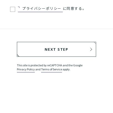
プライバシーポリシー
に同意する。
NEXT STEP
BACK
This site is protected by reCAPTCHA and the Google
Privacy Policy
and
Terms of Service
apply.
SEND