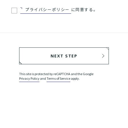
プライバシーポリシー
に同意する。
NEXT STEP
BACK
This site is protected by reCAPTCHA and the Google
Privacy Policy
and
Terms of Service
apply.
SEND