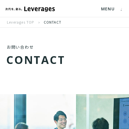
MENU
Leverages TOP
CONTACT
お問い合わせ
C
O
N
T
A
C
T