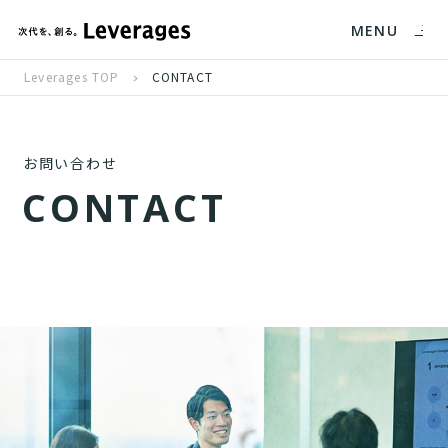
MENU
Leverages TOP
CONTACT
お問い合わせ
C
O
N
T
A
C
T