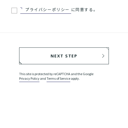
プライバシーポリシー
に同意する。
NEXT STEP
BACK
This site is protected by reCAPTCHA and the Google
Privacy Policy
and
Terms of Service
apply.
SEND