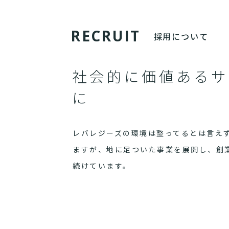
R
E
C
R
U
I
T
採用について
社会的に価値あるサ
に
レバレジーズの環境は整ってるとは言え
ますが、地に足ついた事業を展開し、創
続けています。
まだまだ世界は満ち足りていません。
社会的に価値あるサービスを、誇りある
ぜひ一度弊社に訪れてください。