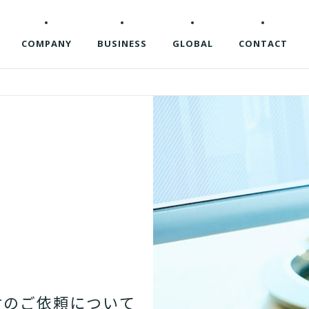
COMPANY
BUSINESS
GLOBAL
CONTACT
材
の
ご
依
頼
に
つ
い
て