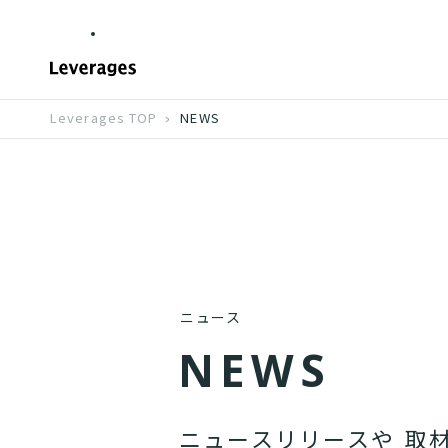
Leverages TOP
NEWS
ニュース
N
E
W
S
ニ
ュ
ー
ス
リ
リ
ー
ス
や
取