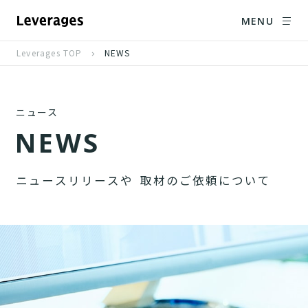
MENU
Leverages TOP
NEWS
ニュース
N
E
W
S
ニ
ュ
ー
ス
リ
リ
ー
ス
や
取
材
の
ご
依
頼
に
つ
い
て