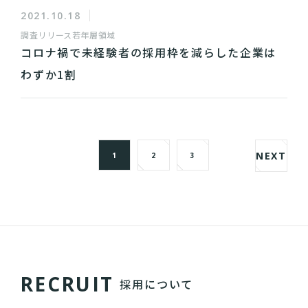
2021.10.18
調査リリース
若年層領域
コロナ禍で未経験者の採用枠を減らした企業は
わずか1割
NEXT
1
2
3
R
E
C
R
U
I
T
採用について