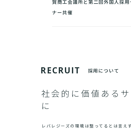
賀商工会議所と第二回外国人採用
ナー共催
R
E
C
R
U
I
T
採用について
社会的に価値あるサ
に
レバレジーズの環境は整ってるとは言え