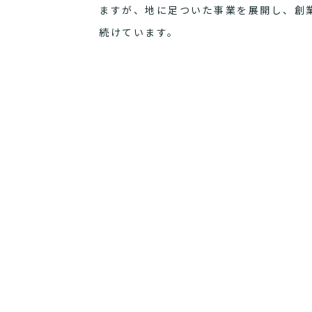
ますが、地に足ついた事業を展開し、創
続けています。
まだまだ世界は満ち足りていません。
社会的に価値あるサービスを、誇りある
ぜひ一度弊社に訪れてください。