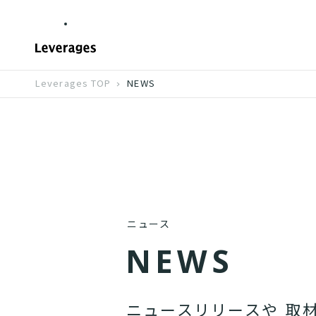
Leverages TOP
NEWS
ニュース
N
E
W
S
ニ
ュ
ー
ス
リ
リ
ー
ス
や
取