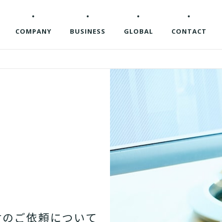
COMPANY
BUSINESS
GLOBAL
CONTACT
材
の
ご
依
頼
に
つ
い
て