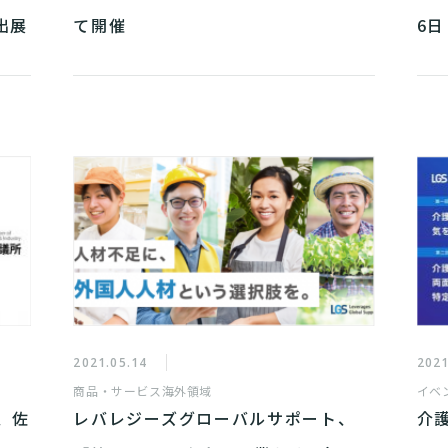
出展
て開催
6
ン
2021.05.14
2021
商品・サービス
海外領域
イベ
、佐
レバレジーズグローバルサポート、
介