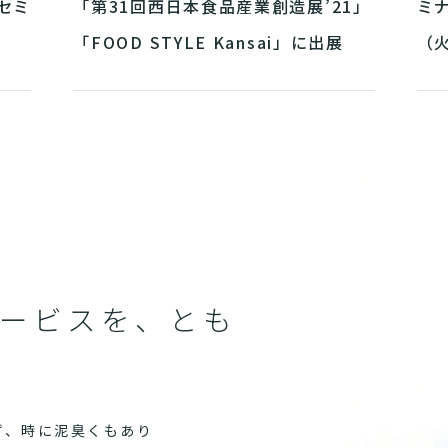
セミ
「第31回西日本食品産業創造展’21」
ミナ
「FOOD STYLE Kansai」に出展
（
1
2
ービスを、とも
ず、時に泥臭くもあり