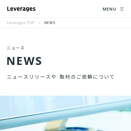
MENU
Leverages TOP
NEWS
ニュース
N
E
W
S
ニ
ュ
ー
ス
リ
リ
ー
ス
や
取
材
の
ご
依
頼
に
つ
い
て