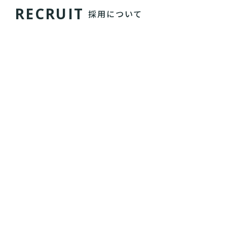
R
E
C
R
U
I
T
採用について
レバレジーズの環境は整ってるとは言えず、時に泥
臭くもありますが、地に足ついた事業を展開し、創
業時から利益を出し続けています。
まだまだ世界は満ち足りていません。
社会的に価値あるサービスを、誇りある仕事を目指
すなら、ぜひ一度弊社に訪れてください。
RECRUIT PAGE