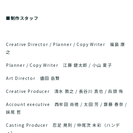
■制作スタッフ
Creative Director / Planner / Copy Writer 福島 康
之
Planner / Copy Writer 江藤 健太郎 / ⼩⼭ 夏⼦
Art Director 儘⽥ 岳賢
Creative Producer 清⽔ 敦之 / ⻑⾕川 真也 / 兵頭 侑
Account executive ⻄牟⽥ 尚徳 / 太⽥ 芳 / 齋藤 春奈 /
妹尾 哲
Casting Producer 忍⾜ 晃則 / 仲尾次 未彩（ハンデ
ィ）