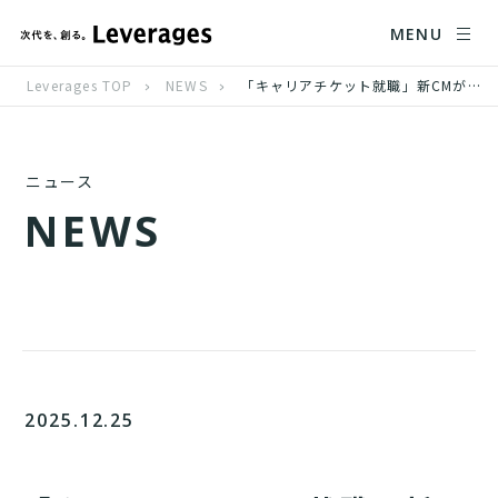
MENU
Leverages TOP
NEWS
「キャリアチケット就職」新CMが12月21日(日)より放映開始、 原 菜乃華さんが軽やかな歌声を披露
ニュース
N
E
W
S
2025.12.25