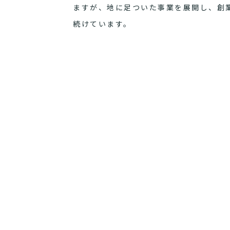
ますが、地に足ついた事業を展開し、創
続けています。
まだまだ世界は満ち足りていません。
社会的に価値あるサービスを、誇りある
ぜひ一度弊社に訪れてください。