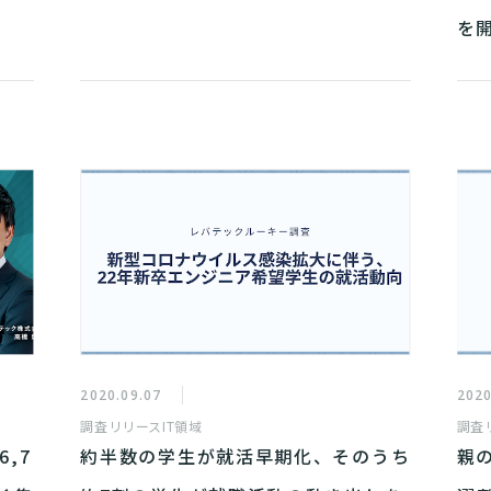
を
2020.09.07
2020
調査リリース
IT領域
調査
,7
約半数の学生が就活早期化、そのうち
親