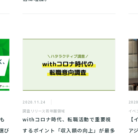
2020.11.24
2020
調査リリース
若年層領域
イベ
 も
withコロナ時代、転職活動で重要視
【
選び
するポイント「収入額の向上」が最多
ア