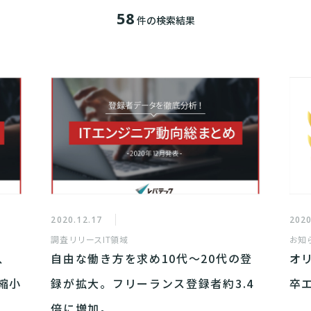
58
件の検索結果
2020.12.17
2020
調査リリース
IT領域
お知
、
自由な働き方を求め10代～20代の登
オ
縮小
録が拡大。フリーランス登録者約3.4
卒
倍に増加。