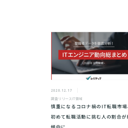
2020.12.17
調査リリース
IT領域
慎重になるコロナ禍のIT転職市場
初めて転職活動に挑む人の割合が
傾向に