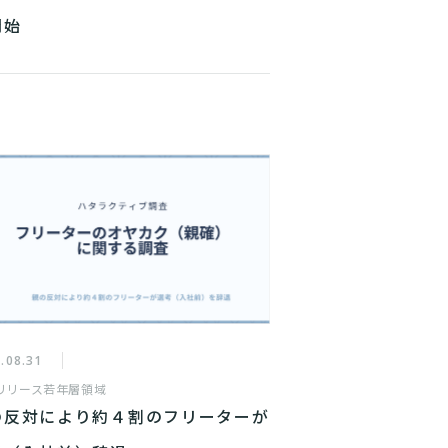
開始
.08.31
リリース
若年層領域
の反対により約４割のフリーターが