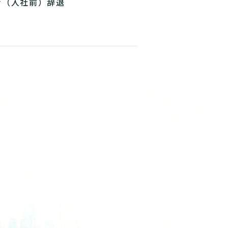
考（入社前）辞退
NEXT