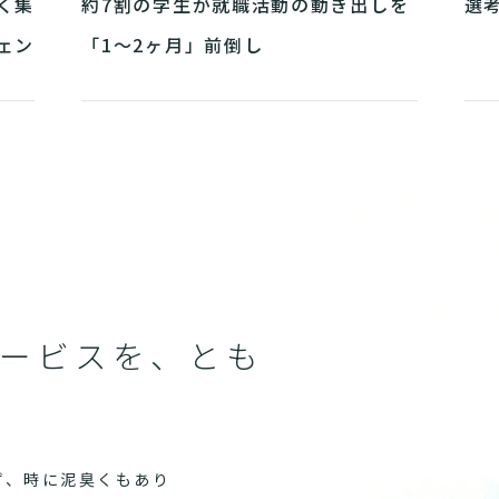
く集
約7割の学生が就職活動の動き出しを
選
ェン
「1～2ヶ月」前倒し
1
2
3
4
5
ービスを、とも
ず、時に泥臭くもあり