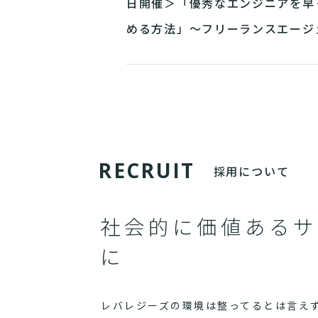
日開催＞「優秀なエンジニアを早
める方法」～フリーランスエージ
トという選択肢を徹底解剖～
R
E
C
R
U
I
T
採用について
社会的に価値あるサ
に
レバレジーズの環境は整ってるとは言え