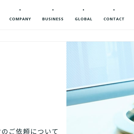
COMPANY
BUSINESS
GLOBAL
CONTACT
材
の
ご
依
頼
に
つ
い
て