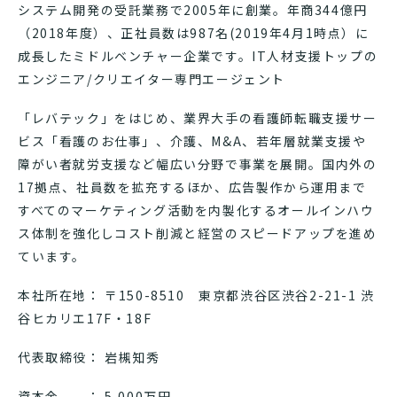
システム開発の受託業務で2005年に創業。年商344億円
（2018年度）、正社員数は987名(2019年4月1時点）に
成長したミドルベンチャー企業です。IT人材支援トップの
エンジニア/クリエイター専門エージェント
「レバテック」をはじめ、業界大手の看護師転職支援サー
ビス「看護のお仕事」、介護、M&A、若年層就業支援や
障がい者就労支援など幅広い分野で事業を展開。国内外の
17拠点、社員数を拡充するほか、広告製作から運用まで
すべてのマーケティング活動を内製化するオールインハウ
ス体制を強化しコスト削減と経営のスピードアップを進め
ています。
本社所在地： 〒150-8510 東京都渋谷区渋谷2-21-1 渋
谷ヒカリエ17F・18F
代表取締役： 岩槻知秀
資本金 ： 5,000万円