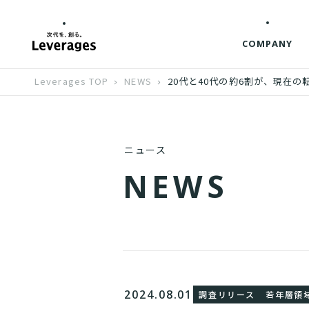
COMPANY
Leverages TOP
NEWS
20代と40代の約6割が、現在
ニュース
N
E
W
S
2024.08.01
調査リリース
若年層領