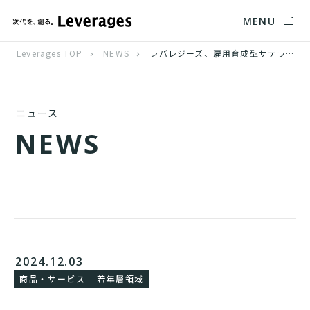
MENU
Leverages TOP
NEWS
レバレジーズ、雇用育成型サテライトオフィスサービス「ワークリアstep」を12月3日にリリース
ニュース
N
E
W
S
2024.12.03
商品・サービス
若年層領域