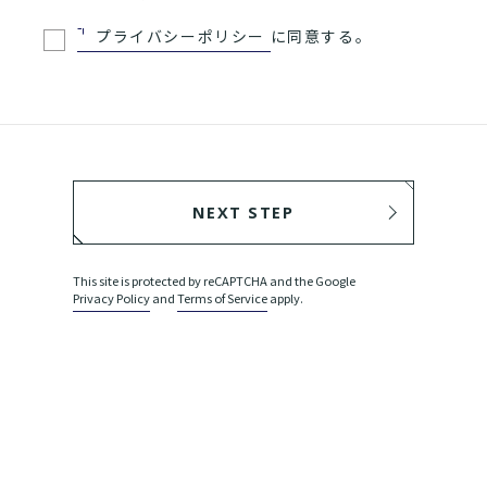
プライバシーポリシー
に同意する。
NEXT STEP
BACK
This site is protected by reCAPTCHA and the Google
Privacy Policy
and
Terms of Service
apply.
SEND