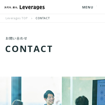
MENU
Leverages TOP
CONTACT
お問い合わせ
C
O
N
T
A
C
T