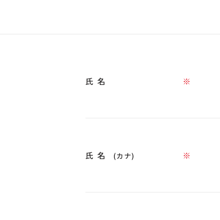
氏名
※
氏名
※
(カナ)