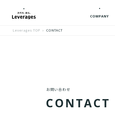
COMPANY
Leverages TOP
CONTACT
お問い合わせ
C
O
N
T
A
C
T