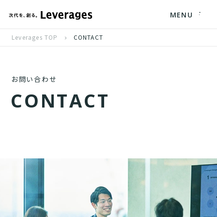
MENU
Leverages TOP
CONTACT
お問い合わせ
C
O
N
T
A
C
T