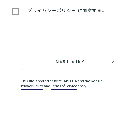
プライバシーポリシー
に同意する。
NEXT STEP
BACK
This site is protected by reCAPTCHA and the Google
Privacy Policy
and
Terms of Service
apply.
SEND