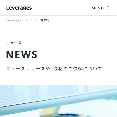
MENU
Leverages TOP
NEWS
ニュース
N
E
W
S
ニ
ュ
ー
ス
リ
リ
ー
ス
や
取
材
の
ご
依
頼
に
つ
い
て