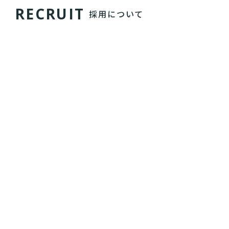
R
E
C
R
U
I
T
採用について
レバレジーズの環境は整ってるとは言えず、時に泥
臭くもありますが、地に足ついた事業を展開し、創
業時から利益を出し続けています。
まだまだ世界は満ち足りていません。
社会的に価値あるサービスを、誇りある仕事を目指
すなら、ぜひ一度弊社に訪れてください。
RECRUIT PAGE