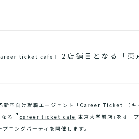
」2店舗目となる「東
career ticket cafe
卒向け就職エージェント「Career Ticket （
となる｢
career ticket cafe
東京大学前店｣をオー
オープニングパーティを開催します。