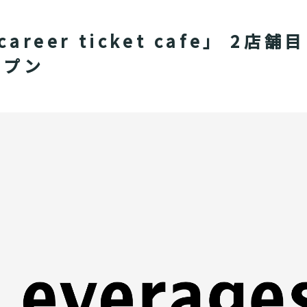
reer ticket cafe」 2
ープン