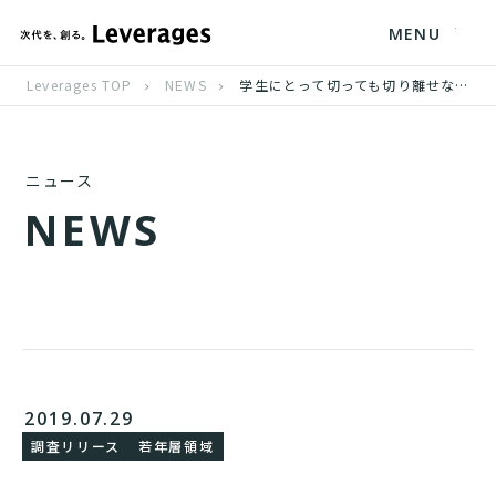
MENU
Leverages TOP
NEWS
学生にとって切っても切り離せないスマートフォンと動画 就活時の採用動画視聴で6割が志望度アップ
ニュース
N
E
W
S
2019.07.29
調査リリース
若年層領域