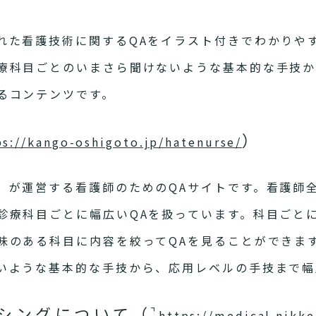
れた看護技術に関するQAをイラスト付きでわかりや
療科目ごとのいまさら聞けないような基本的な手技か
るコンテンツです。
）
ps://kango-oshigoto.jp/hatenurse/
」が運営する看護師のためのQAサイトです。看護師
診療科目ごとに幅広いQAを扱っています。科目ごと
味のある科目に内容を絞ってQAを見ることができま
いような基本的な手技から、応用レベルの手技まで幅
シングについて（
https://medical.nikke