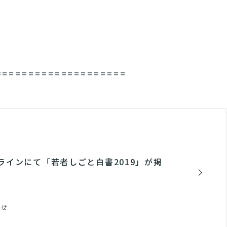
====================
ンラインにて「若者しごと白書2019」が掲
らせ