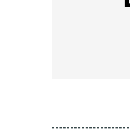
====================