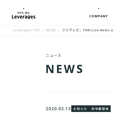
COMPANY
Leverages TOP
NEWS
フジテレビ、FNN Live N
ニュース
N
E
W
S
2020.02.13
お知らせ
若年層領域