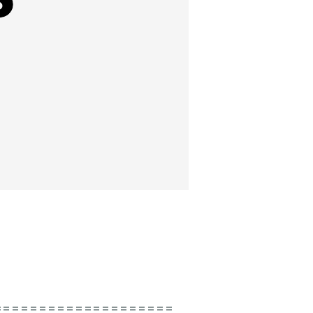
====================