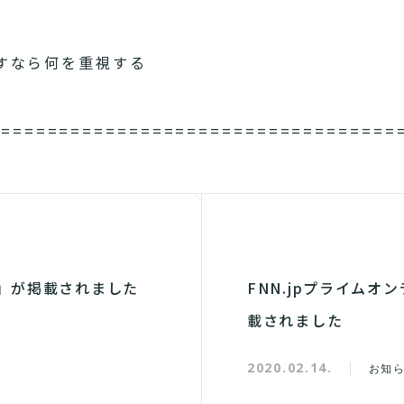
すなら何を重視する
===================================
」が掲載されました
FNN.jpプライムオ
載されました
2020.02.14.
お知